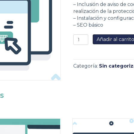
– Inclusión de aviso de c
realización de la protecci
– Instalación y configurac
– SEO básico
Página
Añadir al carrit
web
con
Wordpress
cantidad
Categoría:
Sin categoriz
s