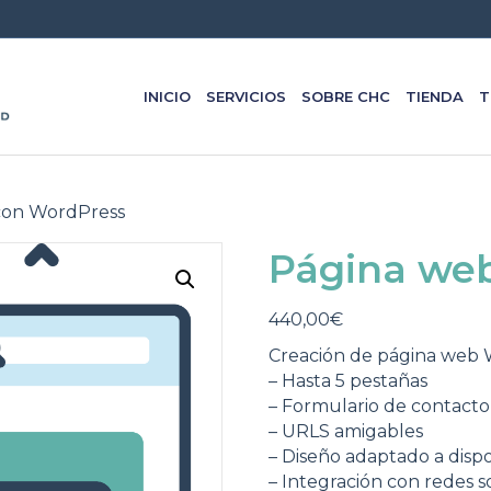
INICIO
SERVICIOS
SOBRE CHC
TIENDA
T
con WordPress
Página we
440,00
€
Creación de página web 
– Hasta 5 pestañas
– Formulario de contacto
– URLS amigables
– Diseño adaptado a dispo
– Integración con redes s