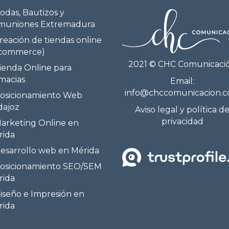
odas, Bautizos y
muniones Extremadura
reación de tiendas online
-commerce)
2021 © CHC Comunicaci
ienda Online para
macias
Email:
info@chccomunicacion.
osicionamiento Web
dajoz
Aviso legal y política d
privacidad
arketing Online en
rida
esarrollo web en Mérida
osicionamiento SEO/SEM
rida
iseño e Impresión en
rida