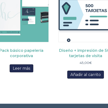
Pack básico papelería
Diseño + impresión de 
corporativa
tarjetas de visita
45,00
€
Leer más
Añadir al carrito