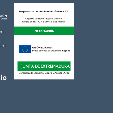
ón
com
e