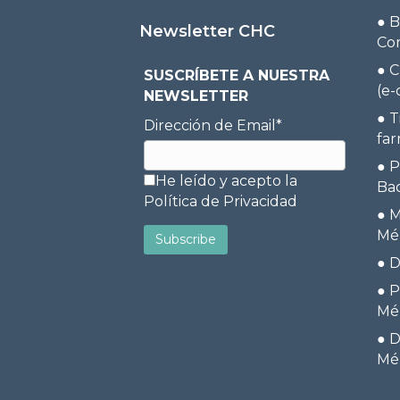
●
B
Newsletter CHC
Co
●
C
SUSCRÍBETE A NUESTRA
(e
NEWSLETTER
●
T
Dirección de Email*
far
●
P
He leído y acepto la
Ba
Política de Privacidad
●
M
Mé
●
D
●
P
Mé
●
D
Mé