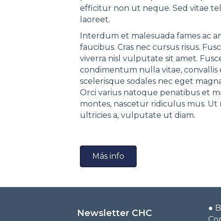
efficitur non ut neque. Sed vitae tel
laoreet.
Interdum et malesuada fames ac ant
faucibus. Cras nec cursus risus. F
viverra nisl vulputate sit amet. Fusc
condimentum nulla vitae, convallis 
scelerisque sodales nec eget magna.
Orci varius natoque penatibus et ma
montes, nascetur ridiculus mus. Ut 
ultricies a, vulputate ut diam.
Más info
●
B
Newsletter CHC
Co