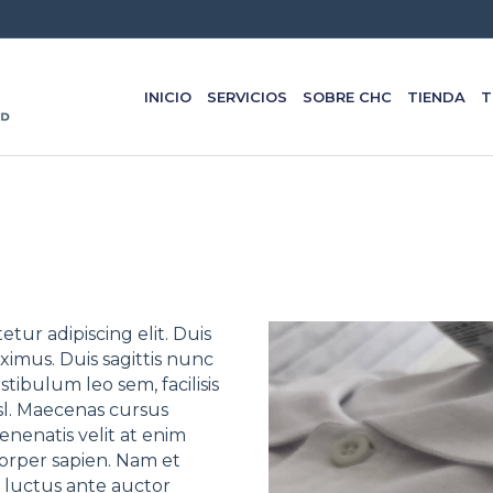
INICIO
SERVICIOS
SOBRE CHC
TIENDA
T
tur adipiscing elit. Duis
ximus. Duis sagittis nunc
bulum leo sem, facilisis
sl. Maecenas cursus
enenatis velit at enim
corper sapien. Nam et
 luctus ante auctor