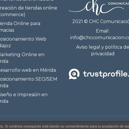
reación de tiendas online
-commerce)
2021 © CHC Comunicaci
ienda Online para
macias
Email:
info@chccomunicacion.
osicionamiento Web
dajoz
Aviso legal y política d
privacidad
arketing Online en
rida
esarrollo web en Mérida
osicionamiento SEO/SEM
rida
iseño e Impresión en
rida
Facebook
Twitter
Linkedin
Instagram
uario. Si continúa navegando está dando su consentimiento para la aceptación de l