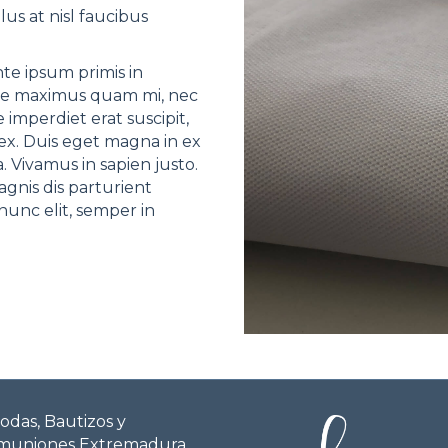
lus at nisl faucibus
e ipsum primis in
usce maximus quam mi, nec
e imperdiet erat suscipit,
ex. Duis eget magna in ex
 Vivamus in sapien justo.
gnis dis parturient
nunc elit, semper in
odas, Bautizos y
muniones Extremadura