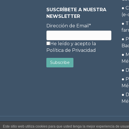
●
C
SUSCRÍBETE A NUESTRA
(e
NEWSLETTER
●
T
Dirección de Email*
far
●
P
He leído y acepto la
Ba
Política de Privacidad
●
M
Mé
●
D
●
P
Mé
●
D
Mé
Este sitio web utiliza cookies para que usted tenga la mejor experiencia de us