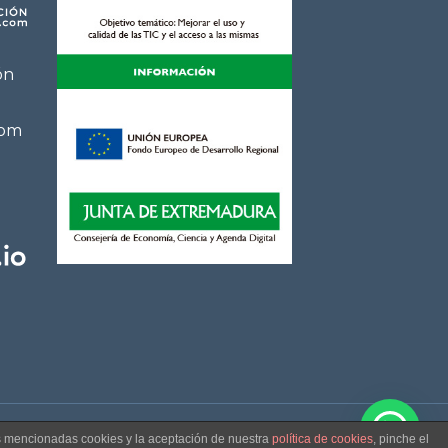
ón
com
e
as mencionadas cookies y la aceptación de nuestra
política de cookies
, pinche el